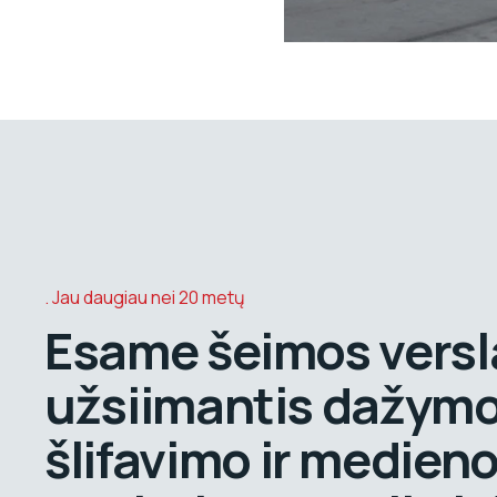
Jau daugiau nei 20 metų
Esame šeimos versl
užsiimantis dažymo
šlifavimo ir medien