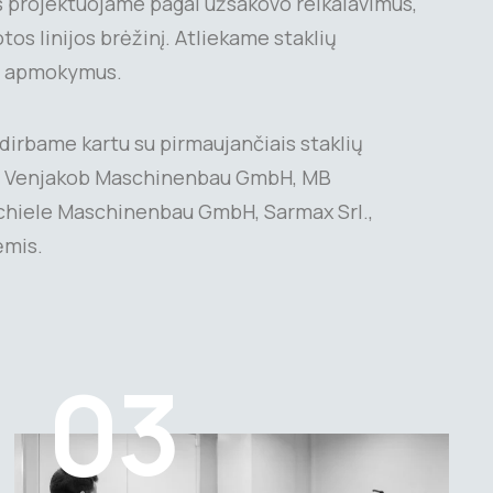
 projektuojame pagal užsakovo reikalavimus,
s linijos brėžinį. Atliekame staklių
r apmokymus.
dirbame kartu su pirmaujančiais staklių
aip Venjakob Maschinenbau GmbH, MB
hiele Maschinenbau GmbH, Sarmax Srl.,
ėmis.
03