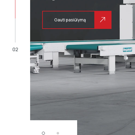
Gauti pasiūlymą
02