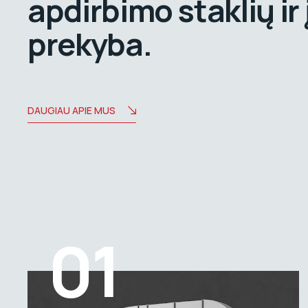
apdirbimo staklių ir
prekyba.
DAUGIAU APIE MUS
01