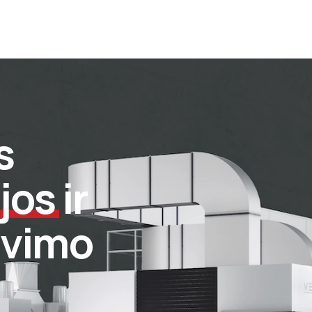
s
jos
ir
avimo