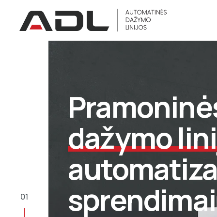
Pramoninė
dažymo lini
automatiz
sprendimai
01