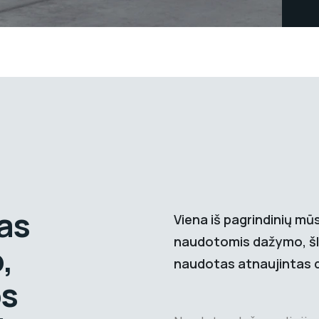
as
Viena iš pagrindinių mū
naudotomis dažymo, šlif
,
naudotas atnaujintas da
os