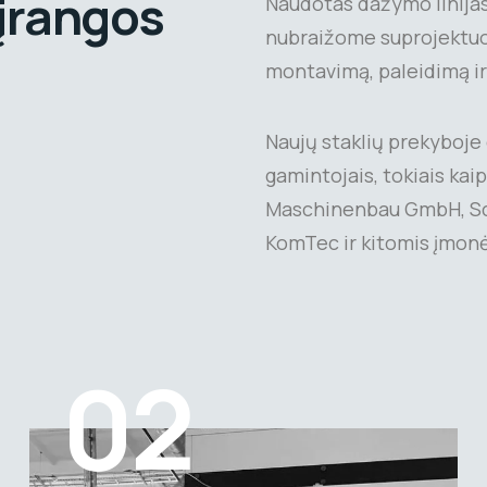
 įrangos
Naudotas dažymo linijas
nubraižome suprojektuoto
montavimą, paleidimą i
Naujų staklių prekyboje 
gamintojais, tokiais k
Maschinenbau GmbH, Sc
KomTec ir kitomis įmon
02