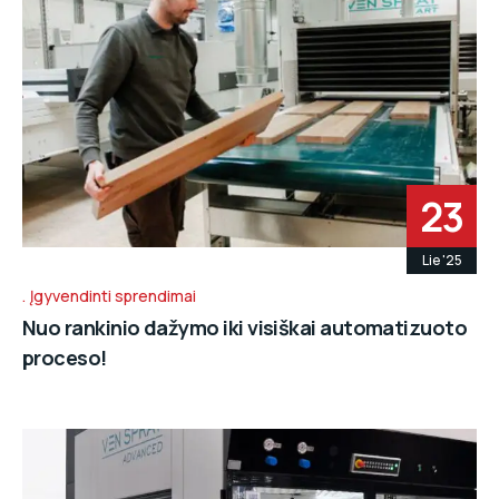
23
Lie '25
Įgyvendinti sprendimai
Nuo rankinio dažymo iki visiškai automatizuoto
proceso!