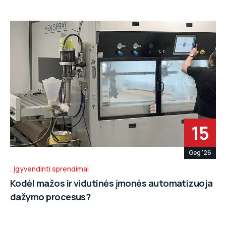
15
Geg '26
Įgyvendinti sprendimai
Kodėl mažos ir vidutinės įmonės automatizuoja
dažymo procesus?