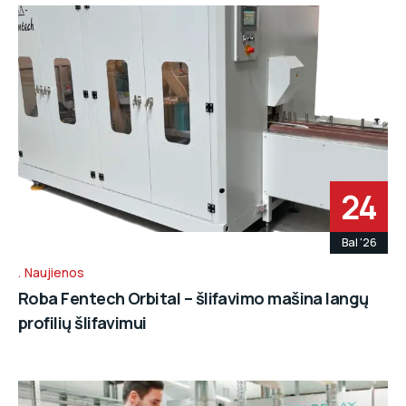
24
Bal '26
Naujienos
Roba Fentech Orbital – šlifavimo mašina langų
profilių šlifavimui